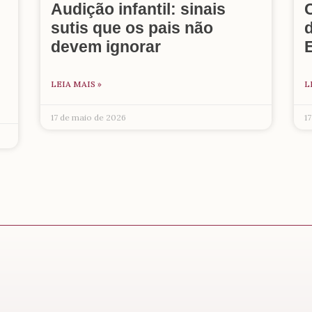
Audição infantil: sinais
sutis que os pais não
d
devem ignorar
LEIA MAIS »
L
17 de maio de 2026
1