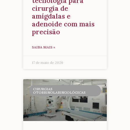
tecnologia para
cirurgia de
amígdalas e
adenoide com mais
precisão
SAIBA MAIS »
17 de maio de 2026
CIRURGIAS
OTORRINOLARINGOLÓGICAS