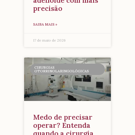
adenoide com mais
precisão
SAIBA MAIS »
17 de maio de 2026
CIRURGIAS
OTORRINOLARINGOLÓGICAS
Medo de precisar
operar? Entenda
quando a cirurgia