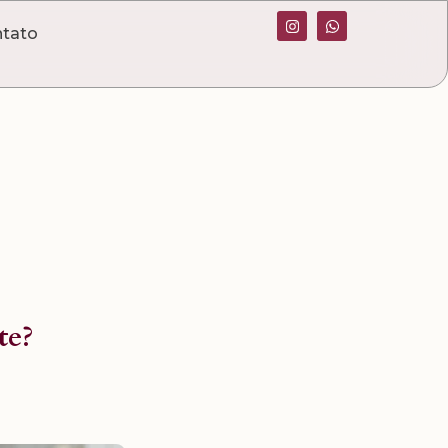
tato
te?